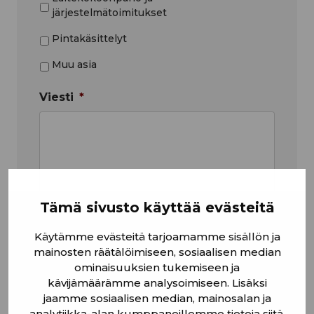
järjestelmätoimitukset
Pintakäsittelyt
Muu asia
Viesti
*
Tämä sivusto käyttää evästeitä
Haluan että minuun ollaan
yhteydessä:
*
Käytämme evästeitä tarjoamamme sisällön ja
mainosten räätälöimiseen, sosiaalisen median
Puhelimitse
ominaisuuksien tukemiseen ja
kävijämäärämme analysoimiseen. Lisäksi
Sähköpostitse
jaamme sosiaalisen median, mainosalan ja
analytiikka-alan kumppaneillemme tietoja siitä,