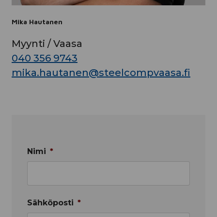
Mika Hautanen
Myynti / Vaasa
040 356 9743
mika.hautanen@steelcompvaasa.fi
Nimi
*
Sähköposti
*