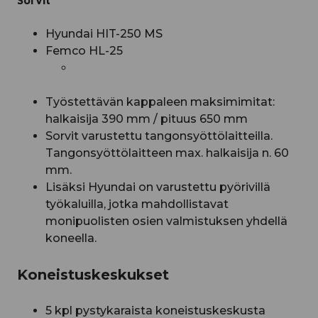
Sorvit
Hyundai HIT-250 MS
Femco HL-25
Työstettävän kappaleen maksimimitat:
halkaisija 390 mm / pituus 650 mm
Sorvit varustettu tangonsyöttölaitteilla.
Tangonsyöttölaitteen max. halkaisija n. 60
mm.
Lisäksi Hyundai on varustettu pyörivillä
työkaluilla, jotka mahdollistavat
monipuolisten osien valmistuksen yhdellä
koneella.
Koneistuskeskukset
5 kpl pystykaraista koneistuskeskusta