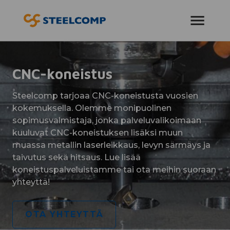
AVAA VALIKKO
CNC-koneistus
Steelcomp tarjoaa CNC-koneistusta vuosien
kokemuksella. Olemme monipuolinen
sopimusvalmistaja, jonka palveluvalikoimaan
kuuluvat CNC-koneistuksen lisäksi muun
muassa metallin laserleikkaus, levyn särmäys ja
taivutus sekä hitsaus. Lue lisää
koneistuspalveluistamme tai ota meihin suoraan
yhteyttä!
OTA YHTEYTTÄ