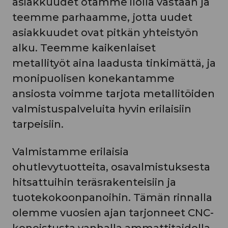
asiakkuudet otamme ilolla vastaan ja
teemme parhaamme, jotta uudet
asiakkuudet ovat pitkän yhteistyön
alku. Teemme kaikenlaiset
metallityöt aina laadusta tinkimättä, ja
monipuolisen konekantamme
ansiosta voimme tarjota metallitöiden
valmistuspalveluita hyvin erilaisiin
tarpeisiin.
Valmistamme erilaisia
ohutlevytuotteita, osavalmistuksesta
hitsattuihin teräsrakenteisiin ja
tuotekokoonpanoihin. Tämän rinnalla
olemme vuosien ajan tarjonneet CNC-
koneistusta vanhalla ammattitaidolla