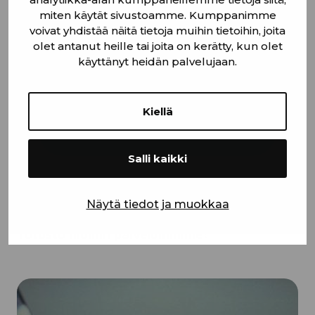
Molemmat
miten käytät sivustoamme. Kumppanimme
voivat yhdistää näitä tietoja muihin tietoihin, joita
Tietosuojaseloste
*
Hyväksyn henkilötietojeni käytön
olet antanut heille tai joita on kerätty, kun olet
tietosuojaselosteen
mukaisesti
käyttänyt heidän palvelujaan.
*
Kiellä
Salli kaikki
Näytä tiedot ja muokkaa
Tutustu muihin palveluihimme: