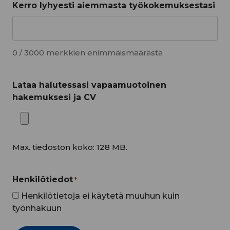
Kerro lyhyesti aiemmasta työkokemuksestasi
0 / 3000 merkkien enimmäismäärästä
Lataa halutessasi vapaamuotoinen
hakemuksesi ja CV
Max. tiedoston koko: 128 MB.
Henkilötiedot
*
Henkilötietoja ei käytetä muuhun kuin
työnhakuun