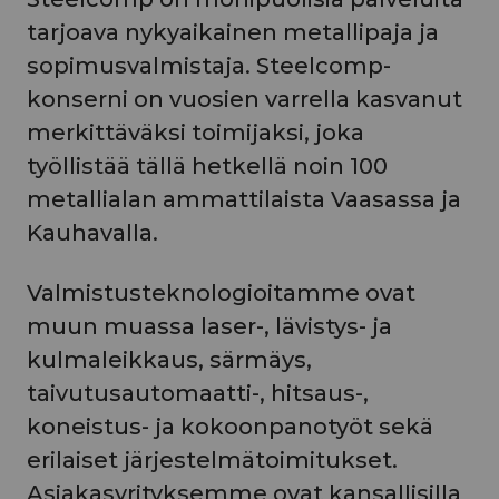
tarjoava nykyaikainen metallipaja ja
sopimusvalmistaja. Steelcomp-
konserni on vuosien varrella kasvanut
merkittäväksi toimijaksi, joka
työllistää tällä hetkellä noin 100
metallialan ammattilaista Vaasassa ja
Kauhavalla.
Valmistusteknologioitamme ovat
muun muassa laser-, lävistys- ja
kulmaleikkaus, särmäys,
taivutusautomaatti-, hitsaus-,
koneistus- ja kokoonpanotyöt sekä
erilaiset järjestelmätoimitukset.
Asiakasyrityksemme ovat kansallisilla