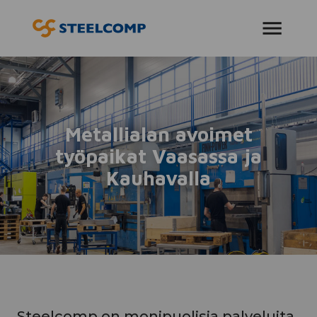
AVAA VALIKKO
Metallialan avoimet
työpaikat Vaasassa ja
Kauhavalla
Steelcomp on monipuolisia palveluita