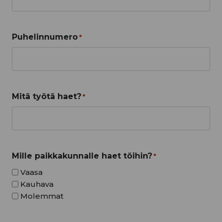
Puhelinnumero
*
Mitä työtä haet?
*
Mille paikkakunnalle haet töihin?
*
Vaasa
Kauhava
Molemmat