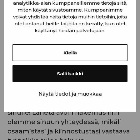
Etkö löytänyt avoimista työpaikoista
analytiikka-alan kumppaneillemme tietoja siitä,
miten käytät sivustoamme. Kumppanimme
sinulle sopivaa? Oletko
voivat yhdistää näitä tietoja muihin tietoihin, joita
vastavalmistunut metallialan osaaja?
olet antanut heille tai joita on kerätty, kun olet
Onko sinulla kokemusta
käyttänyt heidän palvelujaan.
metalliteollisuudesta toimihenkilönä
tai tuotannon työntekijänä? Onko
Kiellä
sinulla haaveissa vaihtaa kokonaan
uudelle alalle?
Salli kaikki
Olet sitten vastavalmistunut, kokenut
metallialan osaaja tai täysin uuden
Näytä tiedot ja muokkaa
edessä, meillä voi olla työtä juuri
sinulle! Lähetä avoin hakemus niin
olemme sinuun yhteydessä, mikäli
osaamistasi ja kiinnostustasi vastaava