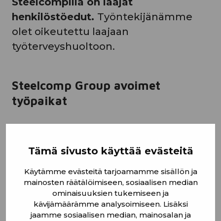
Steelcompilla on laajat
henkilöstöedut.
Työntekijänämme
olet oikeutettu laajaan
työterveyshuoltoon.
Steelcomp Group avoimet
työpaikat
Tämä sivusto käyttää evästeitä
Käytämme evästeitä tarjoamamme sisällön ja
Avoin hakemus Steelcomp
mainosten räätälöimiseen, sosiaalisen median
ominaisuuksien tukemiseen ja
Groupille
kävijämäärämme analysoimiseen. Lisäksi
jaamme sosiaalisen median, mainosalan ja