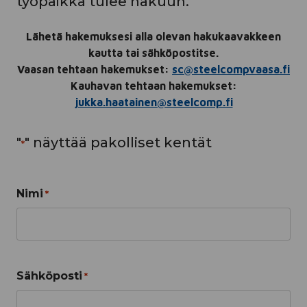
työpaikka tulee hakuun.
Lähetä hakemuksesi alla olevan hakukaavakkeen
kautta tai sähköpostitse.
Vaasan tehtaan hakemukset:
sc@steelcompvaasa.fi
Kauhavan tehtaan hakemukset:
jukka.haatainen@steelcomp.fi
"
" näyttää pakolliset kentät
*
Nimi
*
Sähköposti
*