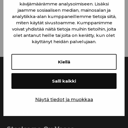
kävijämäärämme analysoimiseen. Lisäksi
jaamme sosiaalisen median, mainosalan ja
analytiikka-alan kumppaneillemme tietoja siitä,
miten käytät sivustoamme. Kumppanimme
voivat yhdistää näitä tietoja muihin tietoihin, joita
olet antanut heille tai joita on kerätty, kun olet
käyttänyt heidän palvelujaan.
Kiellä
Steelcomp Oy
Salli kaikki
Kirjapainontie 8 62200 Kauhava
myynti@steelcomp.fi
Näytä tiedot ja muokkaa
Y-tunnus: 2743546-9