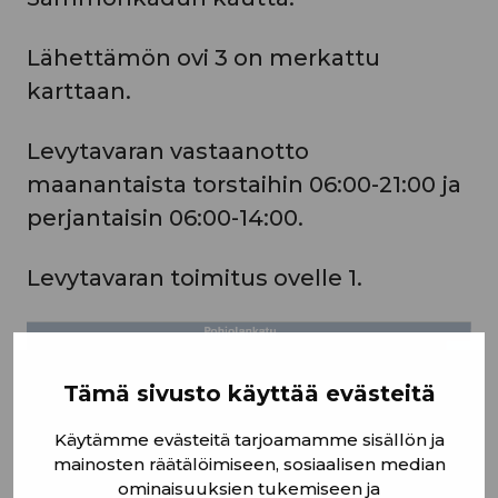
Lähettämön ovi 3 on merkattu
karttaan.
Levytavaran vastaanotto
maanantaista torstaihin 06:00-21:00 ja
perjantaisin 06:00-14:00.
Levytavaran toimitus ovelle 1.
Tämä sivusto käyttää evästeitä
Käytämme evästeitä tarjoamamme sisällön ja
mainosten räätälöimiseen, sosiaalisen median
ominaisuuksien tukemiseen ja