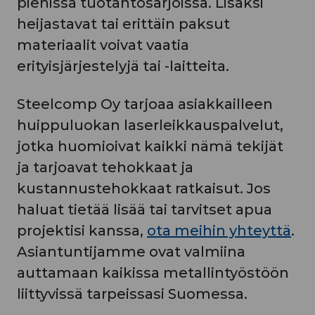
pienissä tuotantosarjoissa. Lisäksi
heijastavat tai erittäin paksut
materiaalit voivat vaatia
erityisjärjestelyjä tai -laitteita.
Steelcomp Oy tarjoaa asiakkailleen
huippuluokan laserleikkauspalvelut,
jotka huomioivat kaikki nämä tekijät
ja tarjoavat tehokkaat ja
kustannustehokkaat ratkaisut. Jos
haluat tietää lisää tai tarvitset apua
projektisi kanssa,
ota meihin yhteyttä
.
Asiantuntijamme ovat valmiina
auttamaan kaikissa metallintyöstöön
liittyvissä tarpeissasi Suomessa.