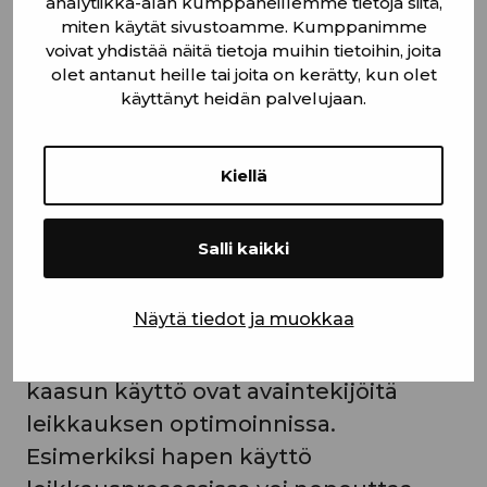
analytiikka-alan kumppaneillemme tietoja siitä,
tehokas ja lopputulos laadukas.
miten käytät sivustoamme. Kumppanimme
Paksumpien metallien leikkaaminen
voivat yhdistää näitä tietoja muihin tietoihin, joita
vaatii yleensä voimakkaampaa laseria
olet antanut heille tai joita on kerätty, kun olet
käyttänyt heidän palvelujaan.
ja hitaampaa leikkausnopeutta, jotta
leikkausjälki pysyy siistinä ja tarkkana.
Ohuempien metallien kohdalla
Kiellä
voidaan käyttää nopeampaa
leikkausnopeutta ja matalampaa
Salli kaikki
tehoa, mikä vähentää materiaalin
ylikuumenemista ja vääristymiä.
Näytä tiedot ja muokkaa
Laserin teho, leikkausnopeus ja
kaasun käyttö ovat avaintekijöitä
leikkauksen optimoinnissa.
Esimerkiksi hapen käyttö