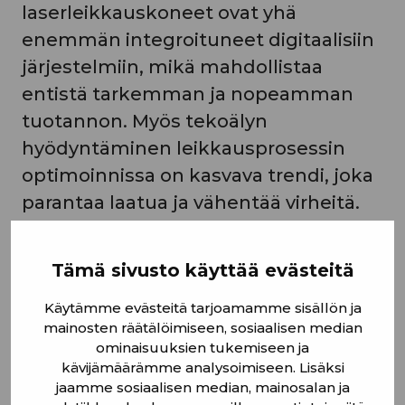
laserleikkauskoneet ovat yhä
enemmän integroituneet digitaalisiin
järjestelmiin, mikä mahdollistaa
entistä tarkemman ja nopeamman
tuotannon. Myös tekoälyn
hyödyntäminen leikkausprosessin
optimoinnissa on kasvava trendi, joka
parantaa laatua ja vähentää virheitä.
Miten optimoida laserleikkaus eri
Tämä sivusto käyttää evästeitä
paksuisille metalleille?
Käytämme evästeitä tarjoamamme sisällön ja
Eri paksuisten metallien laserleikkaus
mainosten räätälöimiseen, sosiaalisen median
ominaisuuksien tukemiseen ja
vaatii tarkkaa optimointia, jotta
kävijämäärämme analysoimiseen. Lisäksi
prosessi olisi mahdollisimman
jaamme sosiaalisen median, mainosalan ja