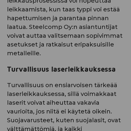
leikkausprosessissa voi nopeuttaa
leikkaamista, kun taas typpi voi estää
hapettumisen ja parantaa pinnan
laatua. Steelcomp Oy:n asiantuntijat
voivat auttaa valitsemaan sopivimmat
asetukset ja ratkaisut eripaksuisille
metalleille.
Turvallisuus laserleikkauksessa
Turvallisuus on ensiarvoisen tärkeää
laserleikkauksessa, sillä voimakkaat
laserit voivat aiheuttaa vakavia
vaurioita, jos niitä ei käytetä oikein.
Suojavarusteet, kuten suojalasit, ovat
välttämättömiä, ja kaikki