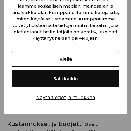
jäykkyyttä.
jaamme sosiaalisen median, mainosalan ja
analytiikka-alan kumppaneillemme tietoja siitä,
miten käytät sivustoamme. Kumppanimme
Näiden lisäksi on saatavilla useita
voivat yhdistää näitä tietoja muihin tietoihin, joita
muita profiilityyppejä, kuten T-profiilit
olet antanut heille tai joita on kerätty, kun olet
ja putkiprofiilit, jotka soveltuvat
käyttänyt heidän palvelujaan.
erikoistuneempiin tarkoituksiin.
Valinta riippuu aina projektin
Kiellä
erityisvaatimuksista ja rakenteellisista
tarpeista.
Salli kaikki
Miten kustannukset ja budjetti
vaikuttavat teräsprofiilin
Näytä tiedot ja muokkaa
valintaan?
Kustannukset ja budjetti ovat