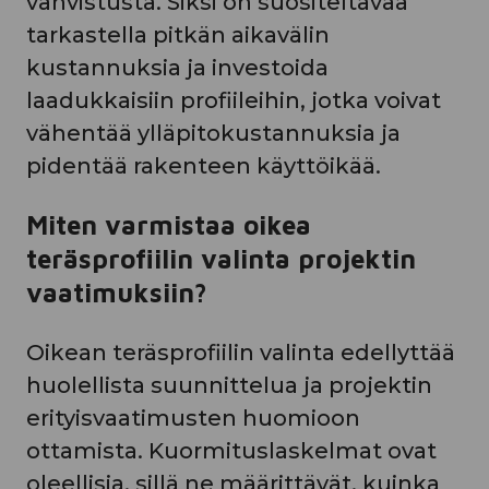
vahvistusta. Siksi on suositeltavaa
tarkastella pitkän aikavälin
kustannuksia ja investoida
laadukkaisiin profiileihin, jotka voivat
vähentää ylläpitokustannuksia ja
pidentää rakenteen käyttöikää.
Miten varmistaa oikea
teräsprofiilin valinta projektin
vaatimuksiin?
Oikean teräsprofiilin valinta edellyttää
huolellista suunnittelua ja projektin
erityisvaatimusten huomioon
ottamista. Kuormituslaskelmat ovat
oleellisia, sillä ne määrittävät, kuinka