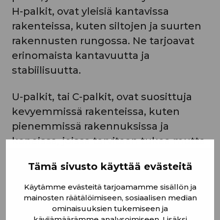
H-palkit, ovat yleisiä kantavissa
rakenteissa, kuten siltojen ja suurten
rakennusten rungossa. Ne tarjoavat
erinomaista kantavuutta ja
stabiilisuutta.
U-palkit, tai C-palkit, ovat suosittuja
kevyemmissä rakenteissa, kuten
pienemmissä rakennuksissa ja
koneissa, joissa tarvitaan tukea mutta
ei niin suuria kantavuuksia kuin I-
Tämä sivusto käyttää evästeitä
palkkien kohdalla. L-profiilit, tai
kulmaprofiilit, soveltuvat hyvin
Käytämme evästeitä tarjoamamme sisällön ja
mainosten räätälöimiseen, sosiaalisen median
kulmaliitoksiin ja vahvistuksiin, missä
ominaisuuksien tukemiseen ja
niiden muoto tuo lisää tukea ja
kävijämäärämme analysoimiseen. Lisäksi